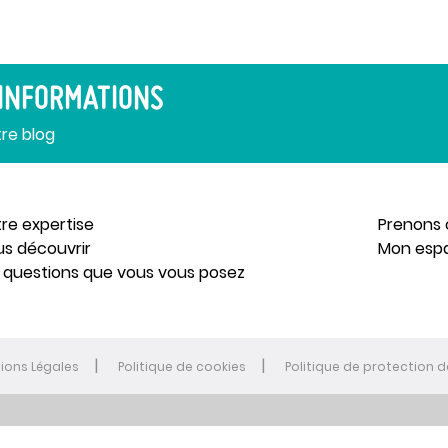
 INFORMATIONS
tre blog
re expertise
Prenons 
us découvrir
Mon esp
 questions que vous vous posez
ions Légales
Politique de cookies
Politique de protection 