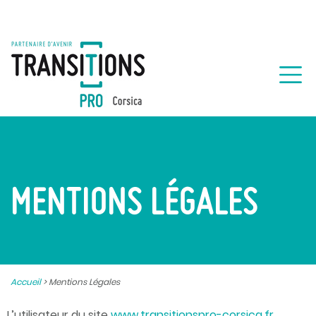
MENTIONS LÉGALES
Accueil
>
Mentions Légales
L’utilisateur du site
www.transitionspro-corsica.fr